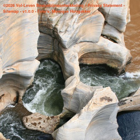
©2026 Vol-Leven Bewustzijnsontwikkeling
•
Privacy Statement
•
Sitemap
• v1.0.0 • Foto's: Monique Hoogakker