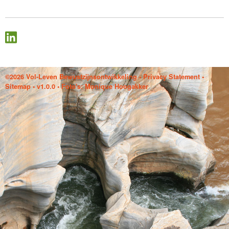
©2026 Vol-Leven Bewustzijnsontwikkeling
•
Privacy Statement
•
Sitemap
• v1.0.0 • Foto's: Monique Hoogakker